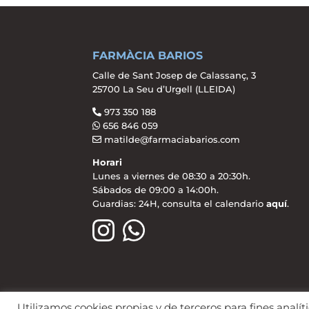
FARMÀCIA BARIOS
Calle de Sant Josep de Calassanç, 3
25700 La Seu d’Urgell (LLEIDA)
973 350 188
656 846 059
matilde@farmaciabarios.com
Horari
Lunes a viernes de 08:30 a 20:30h.
Sábados de 09:00 a 14:00h.
Guardias: 24H, consulta el calendario
aquí
.
Aviso legal
Política de Privacidad
P
Utilizamos cookies propias y de terceros para fines analít