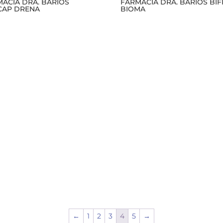
ACIA DRA. BARIOS
FARMACIA DRA. BARIOS BIF
CAP DRENA
BIOMA
←
1
2
3
4
5
→