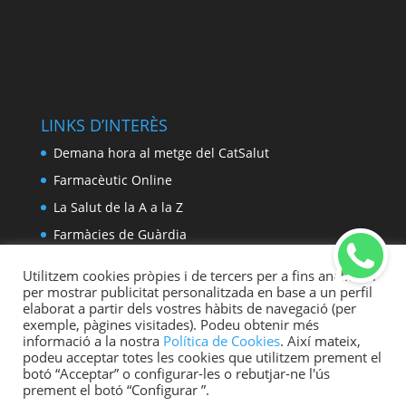
LINKS D’INTERÈS
Demana hora al metge del CatSalut
Farmacèutic Online
La Salut de la A a la Z
Farmàcies de Guàrdia
Utilitzem cookies pròpies i de tercers per a fins analítics i
per mostrar publicitat personalitzada en base a un perfil
elaborat a partir dels vostres hàbits de navegació (per
exemple, pàgines visitades). Podeu obtenir més
informació a la nostra
Política de Cookies
. Així mateix,
Avís legal
Política de privacitat
podeu acceptar totes les cookies que utilitzem prement el
Política de Cookies
botó “Acceptar” o configurar-les o rebutjar-ne l'ús
prement el botó “Configurar ”.