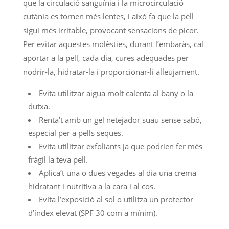
que la circulació sanguínia i la microcirculació
cutània es tornen més lentes, i això fa que la pell
sigui més irritable, provocant sensacions de picor.
Per evitar aquestes molèsties, durant l’embaràs, cal
aportar a la pell, cada dia, cures adequades per
nodrir-la, hidratar-la i proporcionar-li alleujament.
Evita utilitzar aigua molt calenta al bany o la
dutxa.
Renta’t amb un gel netejador suau sense sabó,
especial per a pells seques.
Evita utilitzar exfoliants ja que podrien fer més
fràgil la teva pell.
Aplica’t una o dues vegades al dia una crema
hidratant i nutritiva a la cara i al cos.
Evita l’exposició al sol o utilitza un protector
d’índex elevat (SPF 30 com a mínim).