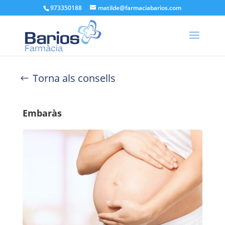
973350188
matilde@farmaciabarios.com
Torna als consells
Embaràs