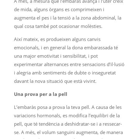
A més, a mesura que l’embaràs avança i l’úter creix
de mida, alguns òrgans es comprimeixen i
augmenta el pes i la tensió a la zona abdominal, la
qual cosa també pot ocasionar molèsties.
Així mateix, es produeixen alguns canvis
emocionals, i en general la dona embarassada té
una major emotivitat i sensibilitat, i pot
experimentar alternances entre sensacions d’il·lusió
i alegria amb sentiments de dubte o inseguretat
davant la nova situació que està vivint.
Una prova per a la pell
L’embaràs posa a prova la teva pell. A causa de les
variacions hormonals, es modifica l’equilibri de la
pell, que té tendència a deshidratar-se i a ressecar-
se. A més, el volum sanguini augmenta, de manera