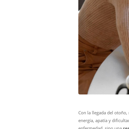
Con la llegada del otoñ
energía, apatía y dificu
enfermedad, sino una
re