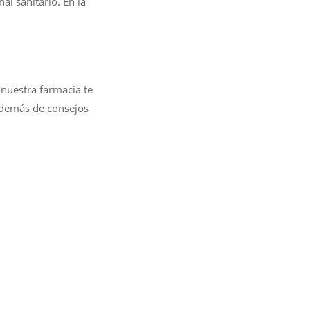
l sanitario. En la
 nuestra farmacia te
además de consejos