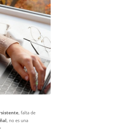
rsistente
, falta de
ñal
, no es una
s.