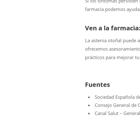
Si los síntomas persisten
farmacia podemos ayudart
Ven a la farmacia
La astenia otoñal puede af
ofrecemos asesoramiento 
prácticos para mejorar tu
Fuentes
Sociedad Española de
Consejo General de C
Canal Salut – General