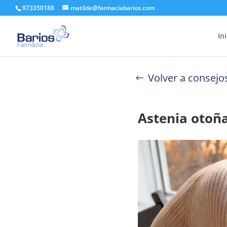
973350188
matilde@farmaciabarios.com
In
Volver a consejo
Astenia otoña