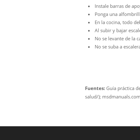
Instale barras de ap
Ponga una alfombrilla
En la cocina, todo deb
Al subir y bajar esca
No se levante de la
No se suba a escale
Fuentes:
Guía práctica d
salud/); msdmanuals.com