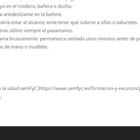
oyo en el inodoro, bañera o ducha.
 antideslizante en la bañera.
ería estar al alcance; evite tener que subirse a sillas o taburetes.
leras utilice siempre el pasamanos.
 cama bruscamente: permanezca sentado unos minutos antes de po
ras de mano o muebles.
e la salud semFyC (https://www.semfyc.es/formacion-y-recursos/g
.