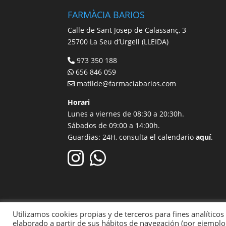
FARMÀCIA BARIOS
Calle de Sant Josep de Calassanç, 3
25700 La Seu d’Urgell (LLEIDA)
973 350 188
656 846 059
matilde@farmaciabarios.com
Horari
Lunes a viernes de 08:30 a 20:30h.
Sábados de 09:00 a 14:00h.
Guardias: 24H, consulta el calendario
aquí
.
Aviso legal
Política de Privacidad
Polít
Utilizamos cookies propias y de terceros para fines analíticos
elaborado a partir de sus hábitos de navegación (por ejemplo