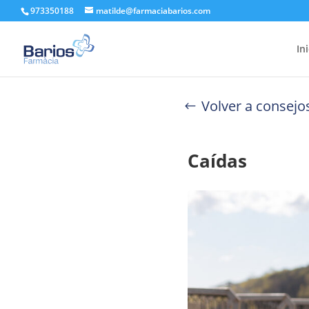
973350188
matilde@farmaciabarios.com
In
Volver a consejo
Caídas