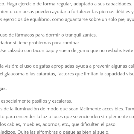
co. Haga ejercicio de forma regular, adaptado a sus capacidades. 
miento con pesas pueden ayudar a fortalecer las piernas débiles y 
 los ejercicios de equilibrio, como aguantarse sobre un solo pie, a
l uso de fármacos para dormir o tranquilizantes.
ndador si tiene problemas para caminar.
Use calzado con tacón bajo y suela de goma que no resbale. Evite l
la visión: el uso de gafas apropiadas ayuda a prevenir algunas c
el glaucoma o las cataratas, factores que limitan la capacidad visu
ar.
 especialmente pasillos y escaleras.
res de la iluminación de modo que sean fácilmente accesibles. Tam
o para encender la luz o luces que se encienden simplemente con
 los cables, muebles, adornos, etc., que dificulten el paso.
aladizos. Quite las alfombras o péguelas bien al suelo.