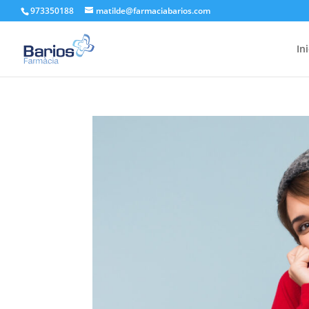
973350188
matilde@farmaciabarios.com
In