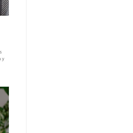
s
a y