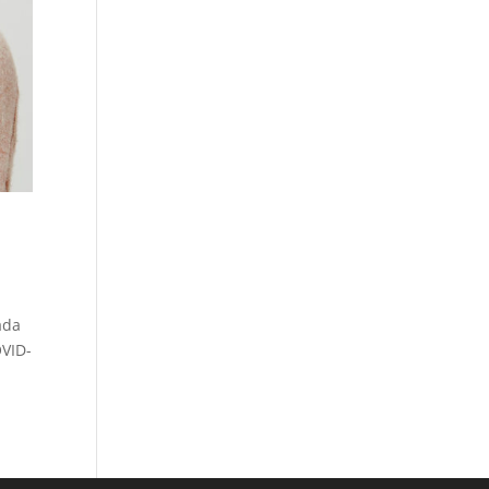
ada
OVID-