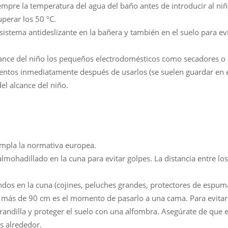
pre la temperatura del agua del baño antes de introducir al niñ
perar los 50 ºC.
sistema antideslizante en la bañera y también en el suelo para ev
ance del niño los pequeños electrodomésticos como secadores o m
ntos inmediatamente después de usarlos (se suelen guardar en e
del alcance del niño.
mpla la normativa europea.
lmohadillado en la cuna para evitar golpes. La distancia entre lo
ndos en la cuna (cojines, peluches grandes, protectores de espu
más de 90 cm es el momento de pasarlo a una cama. Para evitar c
arandilla y proteger el suelo con una alfombra. Asegúrate de que 
s alrededor.