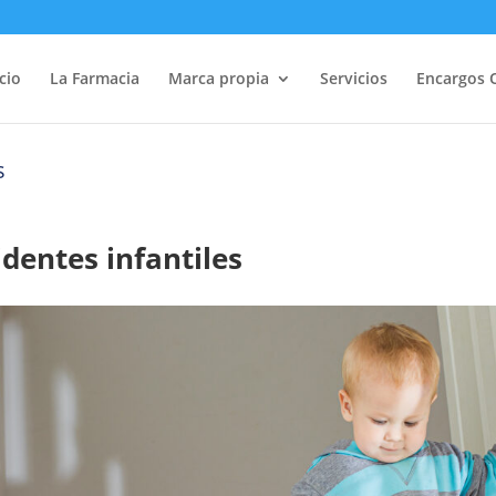
icio
La Farmacia
Marca propia
Servicios
Encargos 
s
identes infantiles