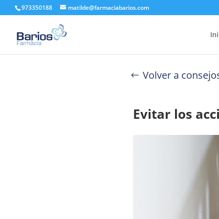
973350188
matilde@farmaciabarios.com
In
Volver a consejo
Evitar los acc