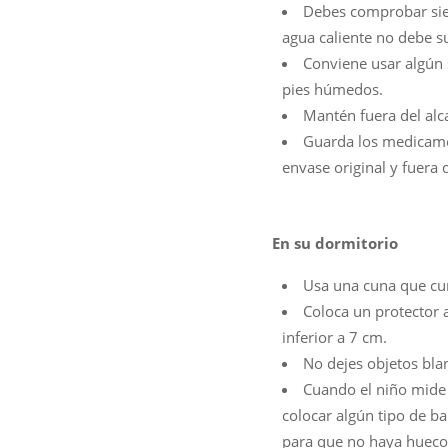
Debes comprobar siem
agua caliente no debe su
Conviene usar algún 
pies húmedos.
Mantén fuera del alc
Guarda los medicame
envase original y fuera 
En su dormitorio
Usa una cuna que cu
Coloca un protector a
inferior a 7 cm.
No dejes objetos bla
Cuando el niño mide 
colocar algún tipo de b
para que no haya hueco