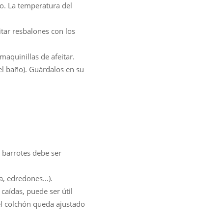
o. La temperatura del
itar resbalones con los
aquinillas de afeitar.
l baño). Guárdalos en su
s barrotes debe ser
ma, edredones…).
aídas, puede ser útil
el colchón queda ajustado