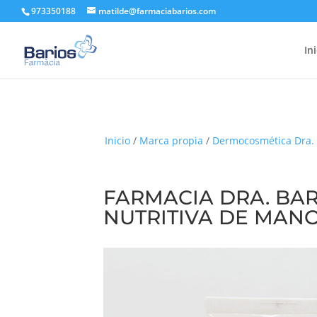
973350188
matilde@farmaciabarios.com
In
Inicio
/
Marca propia
/
Dermocosmética Dra. 
FARMACIA DRA. BA
NUTRITIVA DE MAN