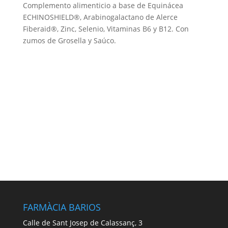
Complemento alimenticio a base de Equinácea
ECHINOSHIELD®, Arabinogalactano de Alerce
Fiberaid®, Zinc, Selenio, Vitaminas B6 y B12. Con
zumos de Grosella y Saúco.
FARMÀCIA BARIOS
Calle de Sant Josep de Calassanç, 3