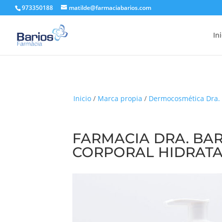
973350188
matilde@farmaciabarios.com
In
Inicio
/
Marca propia
/
Dermocosmética Dra. 
FARMACIA DRA. BA
CORPORAL HIDRAT