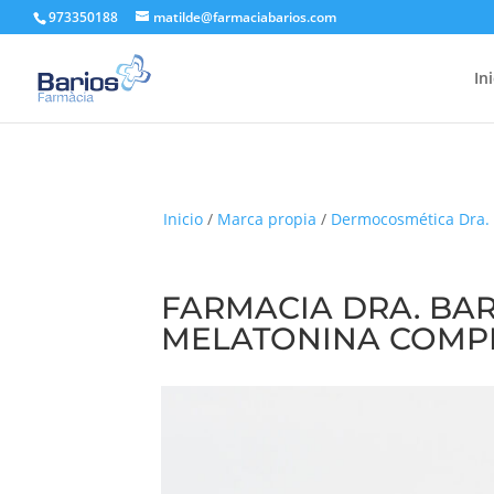
973350188
matilde@farmaciabarios.com
In
Inicio
/
Marca propia
/
Dermocosmética Dra. 
FARMACIA DRA. BAR
MELATONINA COMP