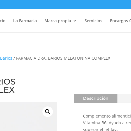
icio
La Farmacia
Marca propia
Servicios
Encargos 
Barios
/ FARMACIA DRA. BARIOS MELATONINA COMPLEX
IOS
LEX
Descripción
Complemento alimenticio
Vitamina B6. Ayuda a reeq
superar el jet-lag.