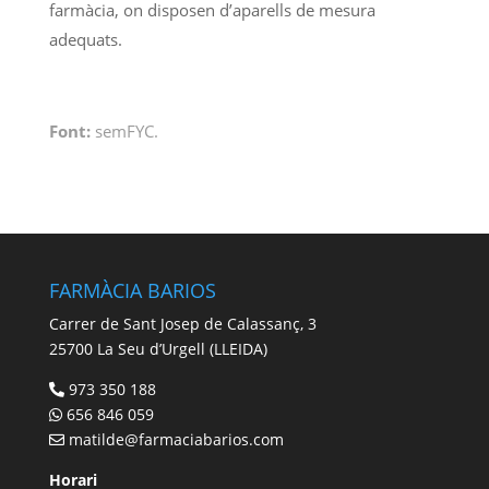
farmàcia, on disposen d’aparells de mesura
adequats.
Font:
semFYC.
FARMÀCIA BARIOS
Carrer de Sant Josep de Calassanç, 3
25700 La Seu d’Urgell (LLEIDA)
973 350 188
656 846 059
matilde@farmaciabarios.com
Horari