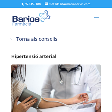
973350188
matilde@farmaciabarios.com
Torna als consells
Hipertensió arterial