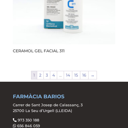
CERAMOL GEL FACIAL 311
1
2
3
4
…
14
15
16
→
FARMÀCIA BARIOS
Carrer de Sant Josep de Calassanç, 3
25700 La Seu d’Urgell (LLEIDA)
973 350 188
656 846 059