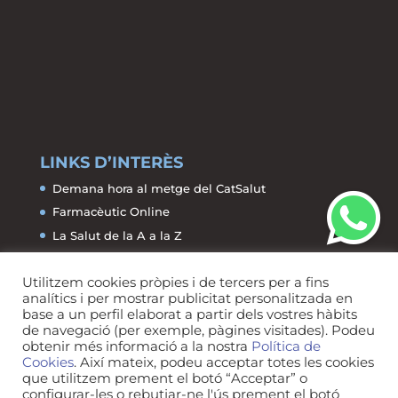
LINKS D’INTERÈS
Demana hora al metge del CatSalut
Farmacèutic Online
La Salut de la A a la Z
Farmàcies de Guàrdia
Utilitzem cookies pròpies i de tercers per a fins
analítics i per mostrar publicitat personalitzada en
base a un perfil elaborat a partir dels vostres hàbits
de navegació (per exemple, pàgines visitades). Podeu
obtenir més informació a la nostra
Política de
Cookies
. Així mateix, podeu acceptar totes les cookies
Avís legal
Política de privacitat
que utilitzem prement el botó “Acceptar” o
Política de Cookies
configurar-les o rebutjar-ne l'ús prement el botó