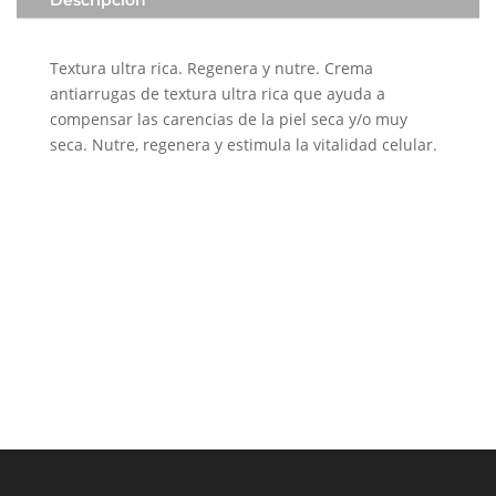
Descripción
Textura ultra rica. Regenera y nutre. ​Crema
antiarrugas de textura ultra rica que ayuda a
compensar las carencias de la piel seca y/o muy
seca. Nutre, regenera y estimula la vitalidad celular.