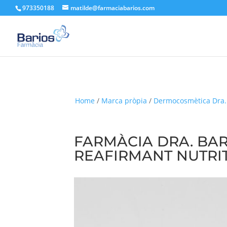
973350188
matilde@farmaciabarios.com
Home
/
Marca pròpia
/
Dermocosmètica Dra.
FARMÀCIA DRA. BA
REAFIRMANT NUTRI