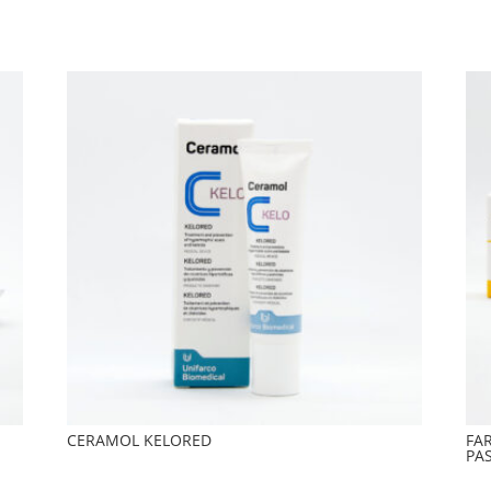
CERAMOL KELORED
FA
PAS