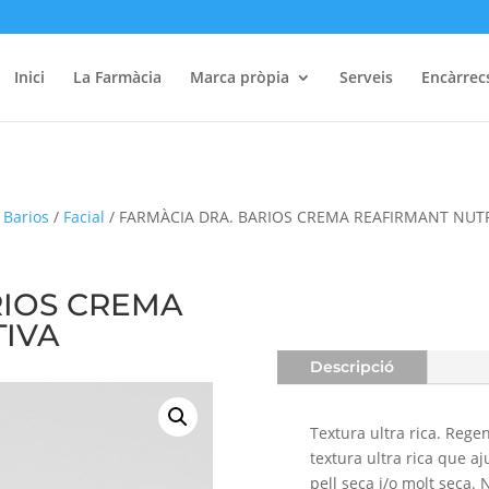
Inici
La Farmàcia
Marca pròpia
Serveis
Encàrrec
 Barios
/
Facial
/ FARMÀCIA DRA. BARIOS CREMA REAFIRMANT NUTR
RIOS CREMA
TIVA
Descripció
Textura ultra rica. Rege
textura ultra rica que 
pell seca i/o molt seca. 