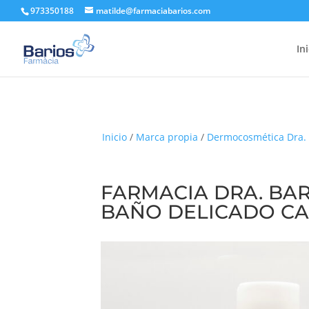
973350188
matilde@farmaciabarios.com
In
Inicio
/
Marca propia
/
Dermocosmética Dra. 
FARMACIA DRA. BAR
BAÑO DELICADO C