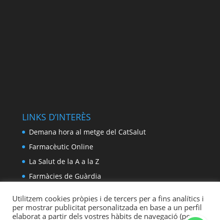
LINKS D’INTERÈS
Demana hora al metge del CatSalut
Farmacèutic Online
La Salut de la A a la Z
Farmàcies de Guàrdia
Utilitzem cookies pròpies i de tercers per a fins analítics i
per mostrar publicitat personalitzada en base a un perfil
elaborat a partir dels vostres hàbits de navegació (per