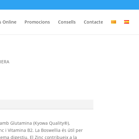
s Online
Promocions
Consells
Contacte
IERA
amb Glutamina (Kyowa Quality®),
nc i Vitamina B2. La Boswellia és útil per
stema digestiu. El Zinc contribueix a la