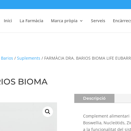
Inici
La Farmàcia
Marca pròpia
Serveis
Encàrrec
 Barios
/
Suplements
/ FARMÀCIA DRA. BARIOS BIOMA LIFE EUBARR
RIOS BIOMA
Descripció
Complement alimentari 
Boswellia, Nucleòtids, Zi
a la funcionalitat del si