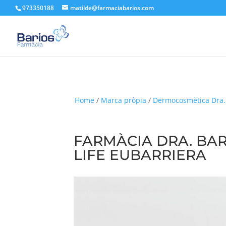
973350188
matilde@farmaciabarios.com
Home
/
Marca pròpia
/
Dermocosmètica Dra.
FARMÀCIA DRA. BA
LIFE EUBARRIERA