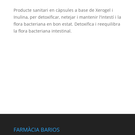
Producte sanitari en càpsules a base de Xerogel i
Inulina, per detoxificar, netejar i mantenir l'intestí i la
flora bacteriana en bon estat. Detoxifica i reequilibra
la flora bacteriana intestinal.
FARMÀCIA BARIOS