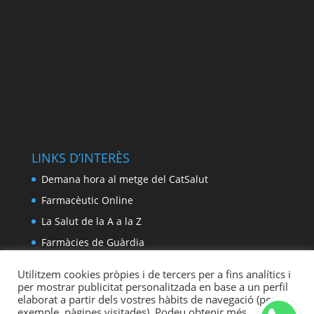
LINKS D’INTERÈS
Demana hora al metge del CatSalut
Farmacèutic Online
La Salut de la A a la Z
Farmàcies de Guàrdia
Utilitzem cookies pròpies i de tercers per a fins analítics i
per mostrar publicitat personalitzada en base a un perfil
elaborat a partir dels vostres hàbits de navegació (per
exemple, pàgines visitades). Podeu obtenir més