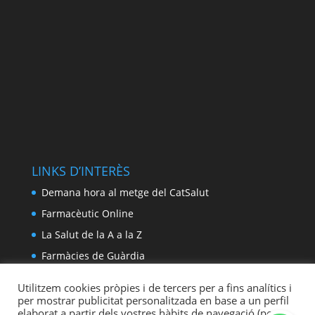
LINKS D’INTERÈS
Demana hora al metge del CatSalut
Farmacèutic Online
La Salut de la A a la Z
Farmàcies de Guàrdia
Utilitzem cookies pròpies i de tercers per a fins analítics i
per mostrar publicitat personalitzada en base a un perfil
elaborat a partir dels vostres hàbits de navegació (per