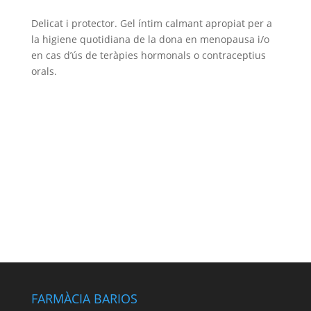
Delicat i protector. Gel íntim calmant apropiat per a
la higiene quotidiana de la dona en menopausa i/o
en cas d’ús de teràpies hormonals o contraceptius
orals.
FARMÀCIA BARIOS