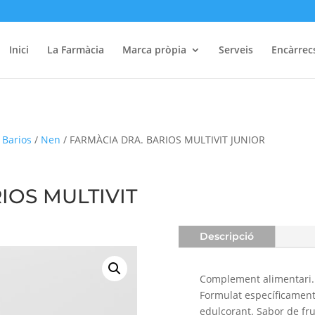
Inici
La Farmàcia
Marca pròpia
Serveis
Encàrrec
 Barios
/
Nen
/ FARMÀCIA DRA. BARIOS MULTIVIT JUNIOR
IOS MULTIVIT
Descripció
Complement alimentari. 
Formulat específicament
edulcorant. Sabor de fru