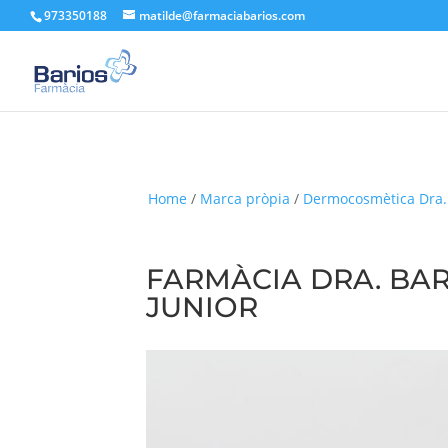
973350188
matilde@farmaciabarios.com
Home
/
Marca pròpia
/
Dermocosmètica Dra.
FARMÀCIA DRA. BAR
JUNIOR