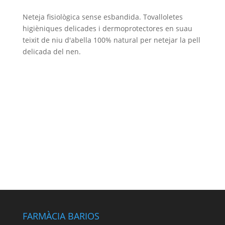
Neteja fisiològica sense esbandida. Tovalloletes
higièniques delicades i dermoprotectores en suau
teixit de niu d'abella 100% natural per netejar la pell
delicada del nen.
FARMÀCIA BARIOS