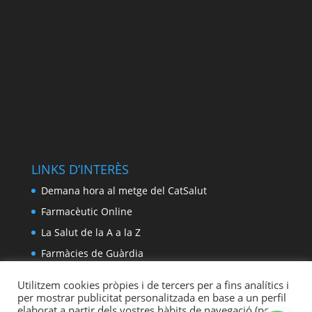
LINKS D’INTERÈS
Demana hora al metge del CatSalut
Farmacèutic Online
La Salut de la A a la Z
Farmàcies de Guàrdia
Utilitzem cookies pròpies i de tercers per a fins analítics i
per mostrar publicitat personalitzada en base a un perfil
elaborat a partir dels vostres hàbits de navegació (per